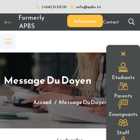
(+216) 31 313 131
info@apbs.tn
Formerly
Admission
Contact
APBS
Message Du Doyen
Etudiants
Parents
Accueil
Message Du Doyen
Enseignants
Staff