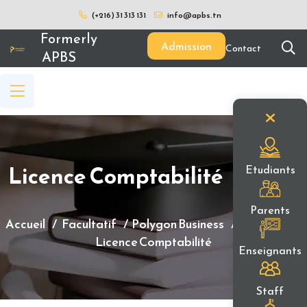
(+216) 31 313 131
info@apbs.tn
Formerly
Admission
Contact
APBS
Licence Comptabilité
Etudiants
Parents
Accueil
Facultatif
Polygon Business
Licences
Licence Comptabilité
Enseignants
Staff