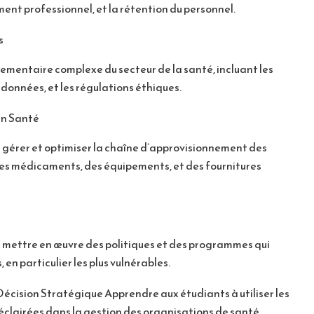
ment professionnel, et la rétention du personnel.
s
ementaire complexe du secteur de la santé, incluant les
 données, et les régulations éthiques.
en Santé
 gérer et optimiser la chaîne d’approvisionnement des
 des médicaments, des équipements, et des fournitures
 mettre en œuvre des politiques et des programmes qui
 en particulier les plus vulnérables.
ision Stratégique Apprendre aux étudiants à utiliser les
clairées dans la gestion des organisations de santé.