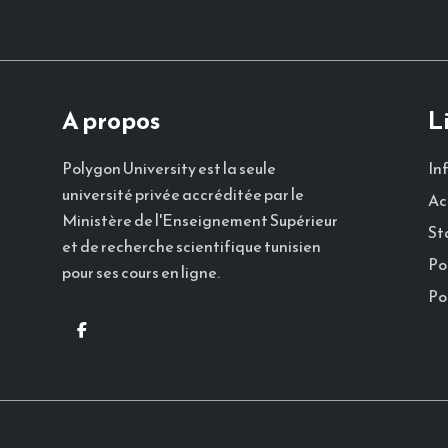
A propos
L
In
Polygon University est la seule
université privée accréditée par le
Ac
Ministère de l'Enseignement Supérieur
St
et de recherche scientifique tunisien
Po
pour ses cours en ligne.
Po