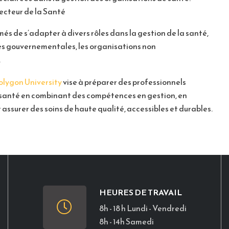
Secteur de la Santé
és de s’adapter à divers rôles dans la gestion de la santé,
ces gouvernementales, les organisations non
.
olygon University
vise à préparer des professionnels
a santé en combinant des compétences en gestion, en
r assurer des soins de haute qualité, accessibles et durables.
HEURES DE TRAVAIL
8h - 18 h Lundi - Vendredi
8h - 14h Samedi