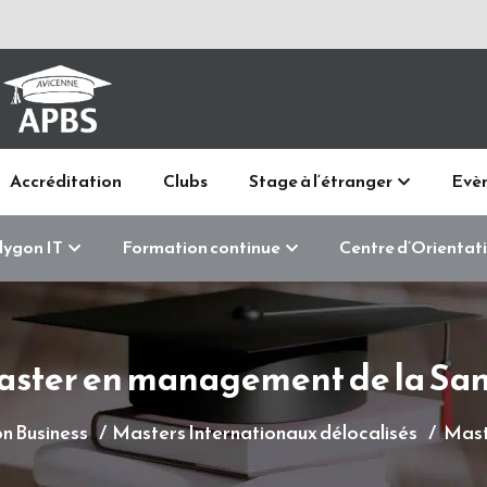
Accréditation
Clubs
Stage à l‘étranger
Evè
lygon IT
Formation continue
Centre d’Orientat
ster en management de la Sa
n Business
Masters Internationaux délocalisés
Mast