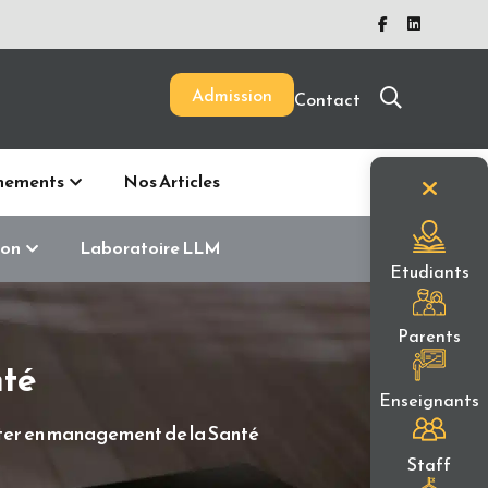
Admission
Contact
nements
Nos Articles
ion
Laboratoire LLM
Etudiants
Parents
nté
Enseignants
er en management de la Santé
Staff