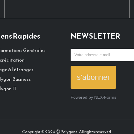
iens Rapides
NEWSLETTER
formations Générales
créditation
age à l‘étranger
s'abonner
lygon Business
lygon IT
Powered by
NEX-Forms
Copyright © 2024
Polygone. All rights reserved.