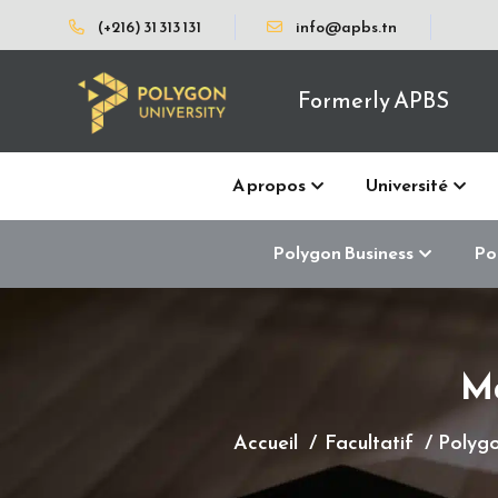
(+216) 31 313 131
info@apbs.tn
Formerly APBS
A propos
Université
Polygon Business
Po
Ma
Accueil
Facultatif
Polygo