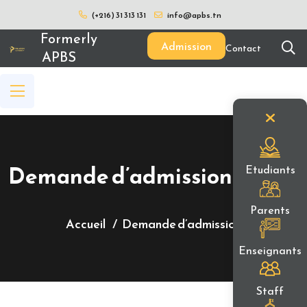
(+216) 31 313 131
info@apbs.tn
Formerly
Admission
Contact
APBS
Demande d’admission
Etudiants
Parents
Accueil
Demande d’admission
Enseignants
Staff