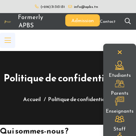
(+216) 31 313 131
info@apbs.tn
Formerly
Admission
Contact
APBS
Politique de confidentialité
Etudiants
Parents
Accueil
Politique de confidentialité
Enseignants
Qui sommes-nous ?
Staff