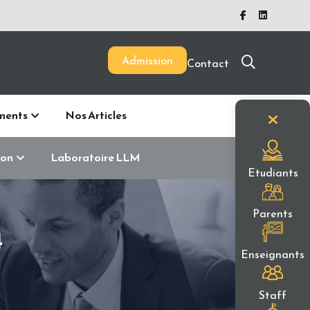
Admission
Contact
ments
Nos Articles
ion
Laboratoire LLM
Etudiants
Parents
4
Enseignants
Staff