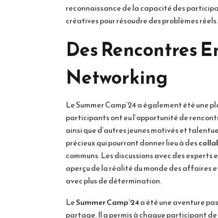
reconnaissance de la capacité des participa
créatives pour résoudre des problèmes réels.
Des Rencontres En
Networking
Le Summer Camp’24 a également été une p
participants ont eu l’opportunité de rencon
ainsi que d’autres jeunes motivés et talentu
précieux qui pourront donner lieu à des
colla
communs. Les discussions avec des experts e
aperçu de la réalité du monde des affaires et 
avec plus de détermination.
Le
Summer Camp’24
a été une aventure pas
partage. Il a permis à chaque participant d