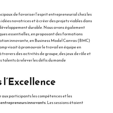
ipaux de favoriser l’esprit entrepreneurial chez les
 idées novatrices et à créer des projets viables dans
 le développement durable. Nous avons également
ues essentielles, en proposant des formations
déation innovante, en Business Model Canvas (BMC)
amp visait à promouvoir le travail en équipe en
travers des activités de groupe, des jeux de rôle et
es talents à relever les défis du monde
s l’Excellence
 aux participants les compétences et les
s
entrepreneurs innovants
. Les sessions étaient