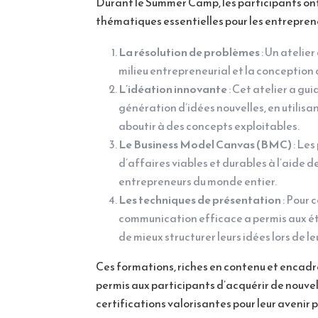
Durant le Summer Camp, les participants ont 
thématiques essentielles pour les entrepren
La résolution de problèmes
: Un atelier
milieu entrepreneurial et la conception 
L’idéation innovante
: Cet atelier a gui
génération d’idées nouvelles, en utilis
aboutir à des concepts exploitables.
Le Business Model Canvas (BMC)
: Les
d’affaires viables et durables à l’aide de
entrepreneurs du monde entier.
Les techniques de présentation
: Pour 
communication efficace a permis aux ét
de mieux structurer leurs idées lors de le
Ces formations, riches en contenu et encadr
permis aux participants d’acquérir de nouve
certifications valorisantes pour leur avenir 