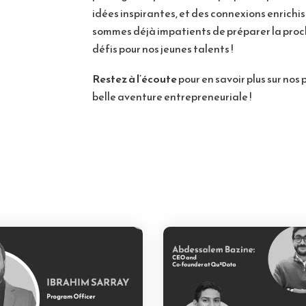
idées inspirantes, et des connexions enrichi
sommes déjà impatients de préparer la proch
défis pour nos jeunes talents !
Restez à l’écoute
pour en savoir plus sur no
belle aventure entrepreneuriale !