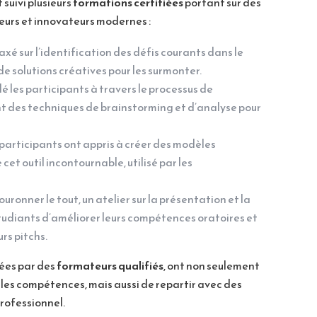
suivi plusieurs
formations certifiées
portant sur des
eurs et innovateurs modernes :
 axé sur l’identification des défis courants dans le
de solutions créatives pour les surmonter.
dé les participants à travers le processus de
ant des techniques de brainstorming et d’analyse pour
 participants ont appris à créer des modèles
 cet outil incontournable, utilisé par les
couronner le tout, un atelier sur la présentation et la
udiants d’améliorer leurs compétences oratoires et
urs pitchs.
ées par des
formateurs qualifiés
, ont non seulement
lles compétences, mais aussi de repartir avec des
professionnel.