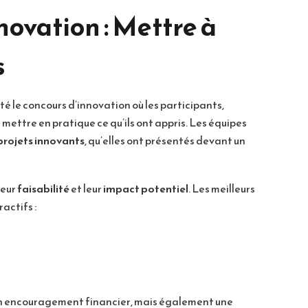
novation : Mettre à
s
 le concours d’innovation où les participants,
 mettre en pratique ce qu’ils ont appris. Les équipes
projets innovants
, qu’elles ont présentés devant un
 leur
faisabilité
et leur
impact potentiel
. Les meilleurs
actifs :
n encouragement financier, mais également une