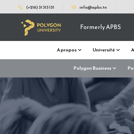
(+216) 31 313 131
info@apbs.tn
Formerly APBS
A propos
Université
A
Polygon Business
Po