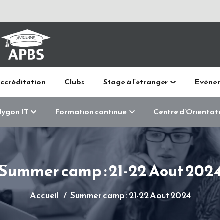
ccréditation
Clubs
Stage à l‘étranger
Evène
lygon IT
Formation continue
Centre d’Orientat
Summer camp : 21-22 Aout 202
Accueil
Summer camp : 21-22 Aout 2024