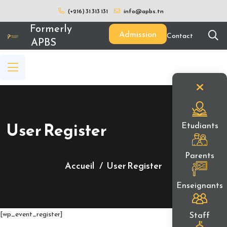
(+216) 31 313 131
info@apbs.tn
Formerly
Admission
Contact
APBS
User Register
Etudiants
Parents
Accueil
User Register
Enseignants
Staff
[wp_event_register]