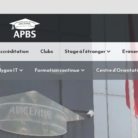
ccréditation
Clubs
Stage à l‘étranger
Evène
lygon IT
Formation continue
Centre d’Orientat