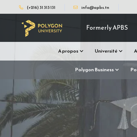
(+216) 31 313 131
info@apbs.tn
Formerly APBS
A propos
Université
A
Polygon Business
Po