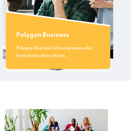
Polygon Business
Polygon Business School propose des
formations diversifiées…