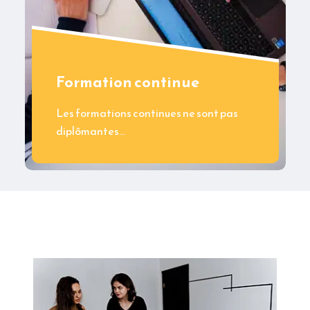
Formation continue
Les formations continues ne sont pas
diplômantes…