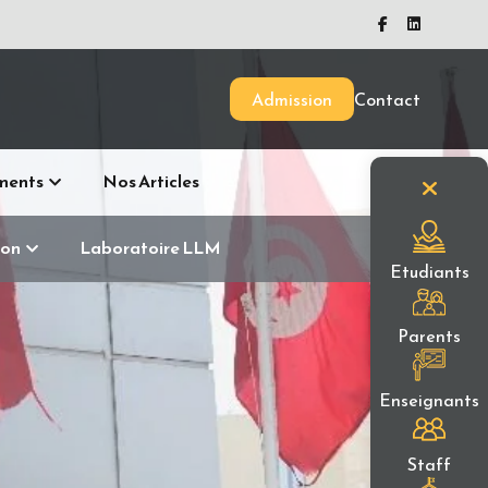
Admission
Contact
ments
Nos Articles
ion
Laboratoire LLM
Etudiants
Parents
Enseignants
Staff