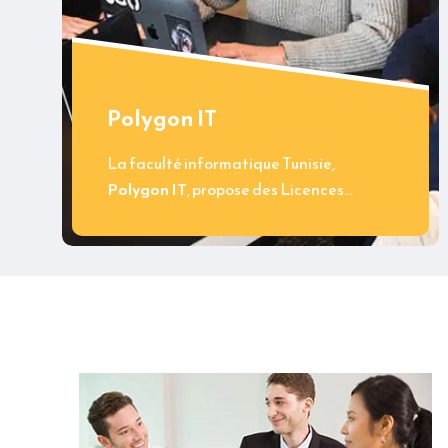
Polygon IT
La faculté informatique Tunisie,
Polygon IT
, propose des Licences…