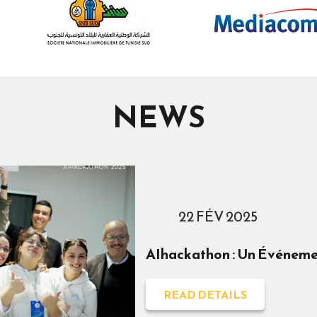
NEWS
22 FÉV 2025
AIhackathon : Un Événemen
READ DETAILS