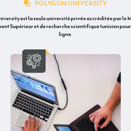
POLYGON UNIVERSITY
versity est la seule université privée accréditée par le 
nt Supérieur et de recherche scientifique tunisien pour
ligne.