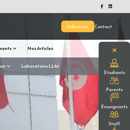
Admission
Contact
ments
Nos Articles
ion
Laboratoire LLM
Etudiants
Parents
Enseignants
Staff