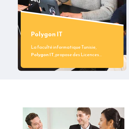
Polygon IT
La faculté informatique Tunisie,
Polygon IT
, propose des Licences…