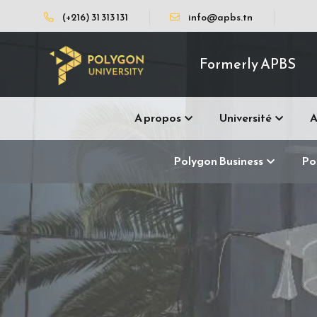
(+216) 31 313 131
info@apbs.tn
Formerly APBS
A propos
Université
A
Polygon Business
Po