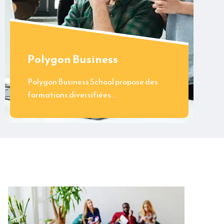
Polygon Business
Polygon Business School propose des
formations diversifiées…