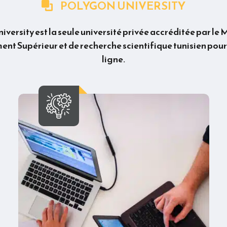
POLYGON UNIVERSITY
versity est la seule université privée accréditée par le 
nt Supérieur et de recherche scientifique tunisien pour
ligne.