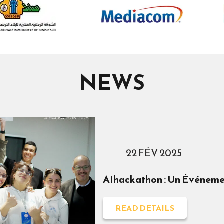
NEWS
22 FÉV 2025
AIhackathon : Un Événemen
READ DETAILS