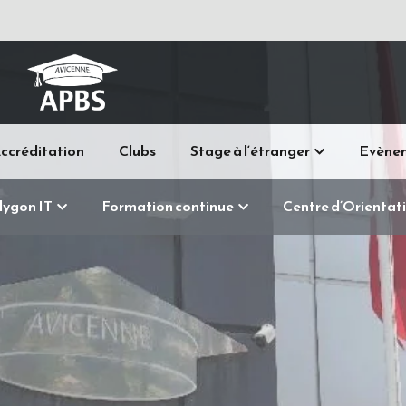
ccréditation
Clubs
Stage à l‘étranger
Evène
lygon IT
Formation continue
Centre d’Orientat