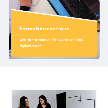
Formation continue
Les formations continues ne sont pas
diplômantes…